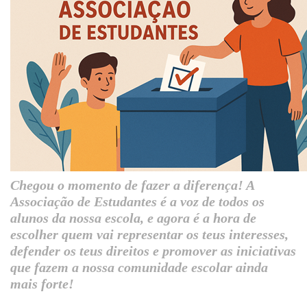
Chegou o momento de fazer a diferença! A
Associação de Estudantes
é a voz de todos os
alunos da nossa escola, e agora é a hora de
escolher quem vai representar os teus interesses,
defender os teus direitos e promover as iniciativas
que fazem a nossa comunidade escolar ainda
mais forte!