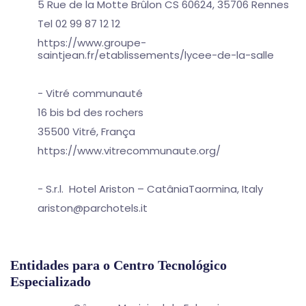
5 Rue de la Motte Brûlon CS 60624, 35706 Rennes
Tel 02 99 87 12 12
https://www.groupe-
saintjean.fr/etablissements/lycee-de-la-salle
- Vitré communauté
16 bis bd des rochers
35500 Vitré, França
https://www.vitrecommunaute.org/
- S.r.l. Hotel Ariston – CatâniaTaormina, Italy
ariston@parchotels.it
Entidades para o Centro Tecnológico
Especializado