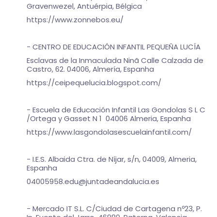
Gravenwezel, Antuérpia, Bélgica
https://www.zonnebos.eu/
- CENTRO DE EDUCACIÓN INFANTIL PEQUEÑA LUCÍA
Esclavas de la Inmaculada Ninã Calle Calzada de
Castro, 62. 04006, Almería, Espanha
https://ceipequelucia.blogspot.com/
- Escuela de Educación Infantil Las Gondolas S L C
/Ortega y Gasset N 1 04006 Almeria, Espanha
https://www.lasgondolasescuelainfantil.com/
- I.E.S. Albaida Ctra. de Níjar, s/n, 04009, Almeria,
Espanha
04005958.edu@juntadeandalucia.es
- Mercado IT S.L. C/Ciudad de Cartagena nº23, P.