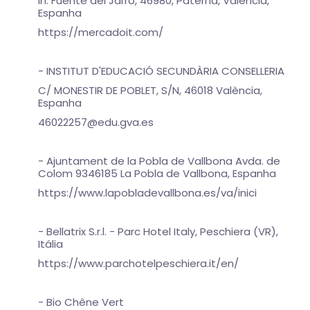
In. Fuente del Jarro, 46980, Paterna, Valencia,
Espanha
https://mercadoit.com/
- INSTITUT D'EDUCACIÓ SECUNDÀRIA CONSELLERIA
C/ MONESTIR DE POBLET, S/N, 46018 València,
Espanha
46022257@edu.gva.es
- Ajuntament de la Pobla de Vallbona Avda. de
Colom 9346185 La Pobla de Vallbona, Espanha
https://www.lapobladevallbona.es/va/inici
- Bellatrix S.r.l. - Parc Hotel Italy, Peschiera (VR),
Itália
https://www.parchotelpeschiera.it/en/
- Bio Chêne Vert