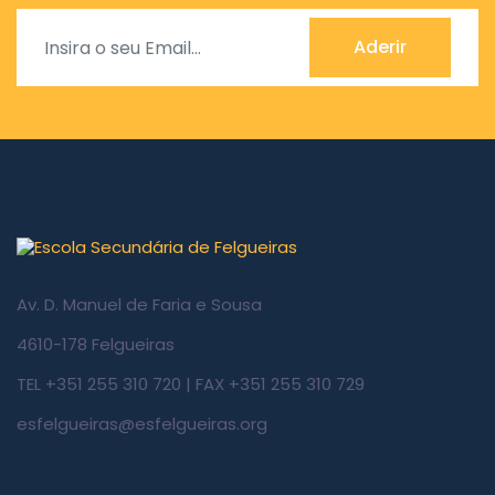
Aderir
Av. D. Manuel de Faria e Sousa
4610-178 Felgueiras
TEL +351 255 310 720 | FAX +351 255 310 729
esfelgueiras@esfelgueiras.org