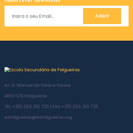
Aderir
Av. D. Manuel de Faria e Sousa
4610-178 Felgueiras
TEL +351 255 310 720 | FAX +351 255 310 729
esfelgueiras@esfelgueiras.org