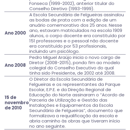
Fonseca (1999-2002), anterior titular do
Conselho Diretivo (1993-1999).
A Escola Secundária de Felgueiras assinalou
as bodas de prata com a edição de um
anuário comemorativo dos 25 anos. Nesse
ano, estavam matriculados na escola 1909
Ano 2000
alunos, o corpo docente era constituído por
151 professores e o pessoal não docente
era constituído por 53 profissionais,
incluindo um psicólogo.
Pedro Miguel Araújo inicia o novo cargo de
Diretor (2008-2015), pondo fim ao modelo
Ano 2008
colegial do Conselho Executivo do qual
tinha sido Presidente, de 2002 até 2008.
O Diretor da Escola Secundária de
Felgueiras e os representantes da Parque
Escolar, E.P.E. e da Direção Regional de
Educação do Norte assinaram o “Acordo de
15 de
Parceria de Utilização e Gestão das
novembro
Instalações e Equipamentos da Escola
de 2010
Secundária de Felgueiras”, documento que
formalizava a requalificação da escola e
abria caminho às obras que tiveram início
no ano seguinte.