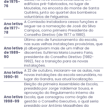
de 1975-
edifícios pré-fabricados, no lugar de
76
Moutelas, na encosta do monte de Santa
Quitéria, junto ao quartel dos bombeiros
voluntários de Felgueiras.
A Comissão Instaladora cessa funções e
Ano letivo
segue-se a nomeação de José da Silva
de 1977-
Campos, como primeiro Presidente do
78
Conselho Diretivo (de 1977 a 1980).
Último ano de funcionamento da escola,
nas suas velhas instalações provisórias, que
Ano letivo
já albergavam mais de um milhar de
de 1989-
discentes. Eufémia Maria Loureiro Faria,
90
presidente do Conselho Diretivo (1982-
1992), fez a transição para as novas
instalações.
A 22 de outubro, iniciaram-se as aulas, nas
Ano letivo
novas instalações da escola secundária, no
1990-91
lugar da Gandra, sua atual localização.
Eleição da primeira Assembleia de Escola,
presidida por Jorge Valdemar Sousa, e
aprovação do Regulamento Interno da
Ano letivo
Escola, que consagrou como órgão de
1998-99
gestão o Conselho Executivo, o qual seria
presidido por António Magalhães da