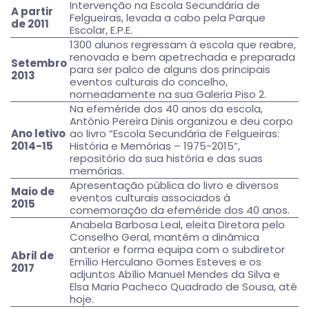
Intervenção na Escola Secundária de
A partir
Felgueiras, levada a cabo pela Parque
de 2011
Escolar, E.P.E.
1300 alunos regressam à escola que reabre,
renovada e bem apetrechada e preparada
Setembro
para ser palco de alguns dos principais
2013
eventos culturais do concelho,
nomeadamente na sua Galeria Piso 2.
Na efeméride dos 40 anos da escola,
António Pereira Dinis organizou e deu corpo
Ano letivo
ao livro “Escola Secundária de Felgueiras:
2014-15
História e Memórias – 1975-2015”,
repositório da sua história e das suas
memórias.
Apresentação pública do livro e diversos
Maio de
eventos culturais associados à
2015
comemoração da efeméride dos 40 anos.
Anabela Barbosa Leal, eleita Diretora pelo
Conselho Geral, mantém a dinâmica
anterior e forma equipa com o subdiretor
Abril de
Emílio Herculano Gomes Esteves e os
2017
adjuntos Abílio Manuel Mendes da Silva e
Elsa Maria Pacheco Quadrado de Sousa, até
hoje.